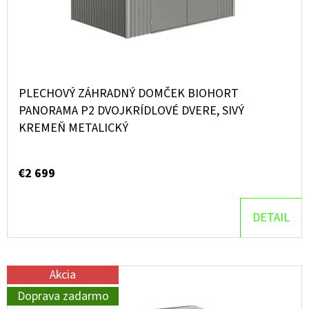
R
O
O
O
V
D
D
U
P
O
K
PLECHOVÝ ZÁHRADNÝ DOMČEK BIOHORT
R
T
PANORAMA P2 DVOJKRÍDLOVÉ DVERE, SIVÝ
Ú
KREMEŇ METALICKÝ
O
Č
V
A
M
€2 699
E
DETAIL
Akcia
Doprava zadarmo