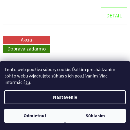
DETAIL
Akcia
Doprava zadarmo
Tento web používa súbory cookie. Ďalším prechádzaním
tohto webu vyjadrujete súhlas s ich používaním. Viac
informácií
tu
.
Nastavenie
Odmietnuť
Súhlasím