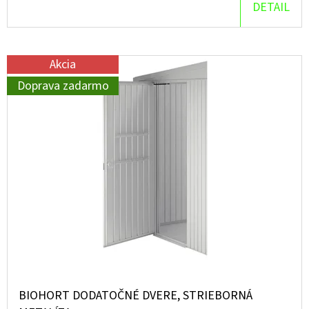
DETAIL
O
D
P
Akcia
O
Doprava zadarmo
R
Ú
Č
A
M
E
BIOHORT DODATOČNÉ DVERE, STRIEBORNÁ