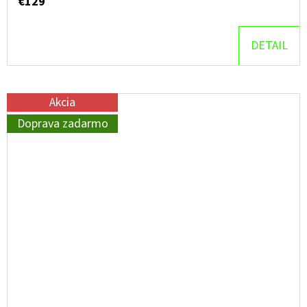
€129
DETAIL
Akcia
Doprava zadarmo