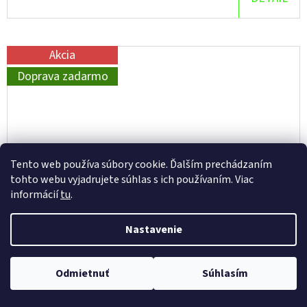
Akcia
Doprava zadarmo
Tento web používa súbory cookie. Ďalším prechádzaním
tohto webu vyjadrujete súhlas s ich používaním. Viac
informácií
tu
.
Nastavenie
Odmietnuť
Súhlasím
BIOHORT ELEKTRICKÝ MONTÁŽNY PANEL