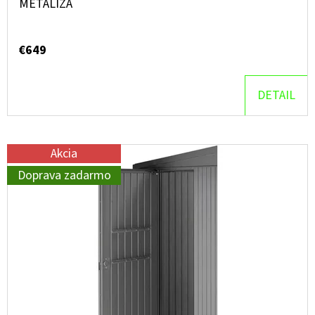
METALÍZA
€649
DETAIL
Akcia
Doprava zadarmo